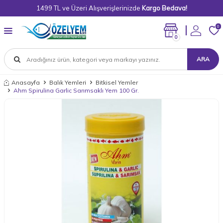
1499 TL ve Üzeri Alışverişlerinizde
Kargo Bedava!
0
0
ARA
Anasayfa
Balık Yemleri
Bitkisel Yemler
Ahm Spirulina Garlic Sarımsaklı Yem 100 Gr.