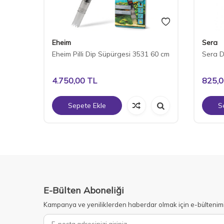
Eheim
Sera
sı
Eheim Pilli Dip Süpürgesi 3531 60 cm
Sera D
4.750,00
TL
825,
Sepete Ekle
S
E-Bülten Aboneliği
Kampanya ve yeniliklerden haberdar olmak için e-bültenim