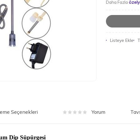
özel
Daha Fazla
Listeye Ekle
T
eme Seçenekleri
Tavs
Yorum
ryum Dip Süpürgesi