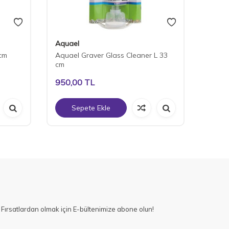
Aquael
Chico
cm
Aquael Graver Glass Cleaner L 33
Nubios
cm
45-75
950,00
TL
675,
Sepete Ekle
S
Fırsatlardan olmak için E-bültenimize abone olun!