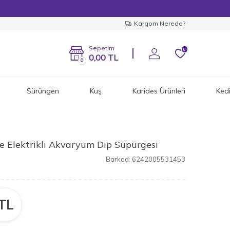
Kargom Nerede?
Sepetim
0
0,00
TL
0
Sürüngen
Kuş
Karides Ürünleri
Ked
 ve Elektrikli Akvaryum Dip Süpürgesi
Barkod:
6242005531453
TL