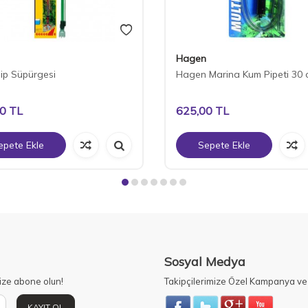
Hagen
ip Süpürgesi
Hagen Marina Kum Pipeti 30 
00
TL
625,00
TL
epete Ekle
Sepete Ekle
Sosyal Medya
ize abone olun!
Takipçilerimize Özel Kampanya ve 
KAYIT OL