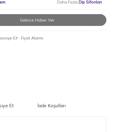
yem
Dip Sifonları
Daha Fazla
Gelince Haber Ver
avsiye Et
Fiyat Alarmı
iye Et
İade Koşulları