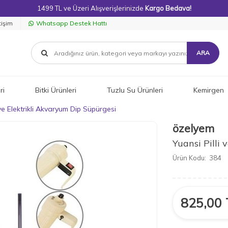
1499 TL ve Üzeri Alışverişlerinizde
Kargo Bedava!
tişim
Whatsapp Destek Hattı
ARA
ri
Bitki Ürünleri
Tuzlu Su Ürünleri
Kemirgen
 ve Elektrikli Akvaryum Dip Süpürgesi
özelyem
Yuansi Pilli
Ürün Kodu:
384
825,00