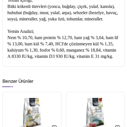
Yemin İçeriği;
Bitki kökenli türevleri (yonca, buğday, çiçek, yulaf, kanola),
hububat (buğday, mısır, yulaf, arpa), sebzeler (bezelye, havuç,
soya), mineraller, yağ, yuka özü, tohumlar, mineraller.
Yemin Analizi;
Nem % 10,70, ham protein % 12,70, ham yağ % 3,04, ham lif
% 13,00, ham kül % 7,40, HCl'de çözünmeyen kül % 1,35,
kalsiyum % 1,30, fosfor % 0,60, manganez % 18,84, vitamin
A 8330 IU/kg, vitamin D3 930 IU/kg, vitamin E 31 mg/kg.
Benzer Ürünler