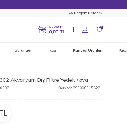
Kargom Nerede?
Sepetim
0
0,00
TL
0
Sürüngen
Kuş
Karides Ürünleri
Ked
02 Akvaryum Dış Filtre Yedek Kova
Y0002
Barkod:
2900000158221
TL