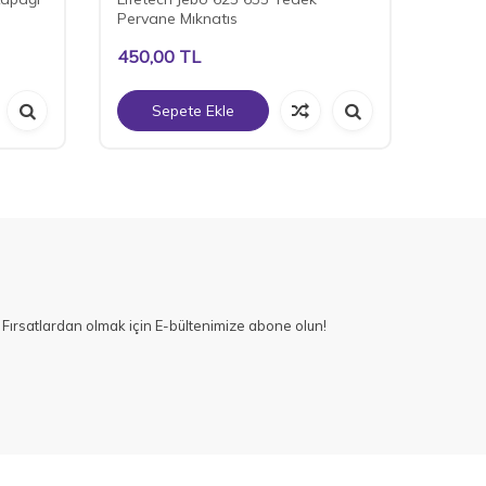
Pervane Mıknatıs
450,00
TL
950,
Sepete Ekle
S
Fırsatlardan olmak için E-bültenimize abone olun!