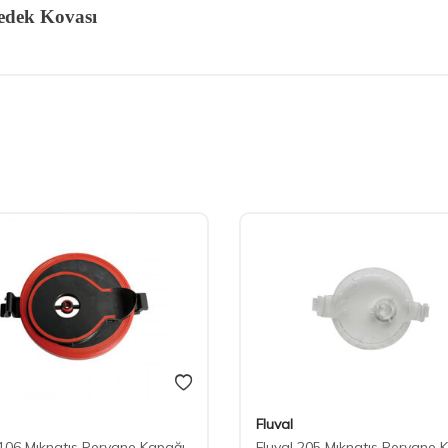
edek Kovası
Fluval
 106 Mıknatıs Pervane Kapağı
Fluval 205 Mıknatıs Pervane 