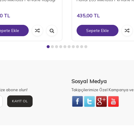
00
TL
435,00
TL
epete Ekle
Sepete Ekle
Sosyal Medya
ize abone olun!
Takipçilerimize Özel Kampanya ve 
KAYIT OL