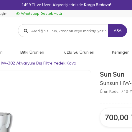
1499 TL ve Üzeri Alışverişlerinizde
Kargo Bedava!
tişim
Whatsapp Destek Hattı
ARA
ri
Bitki Ürünleri
Tuzlu Su Ürünleri
Kemirgen
HW-302 Akvaryum Dış Filtre Yedek Kova
Sun Sun
Sunsun HW-3
Ürün Kodu:
740-
700,00