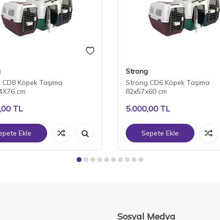
g
Strong
g CD8 Köpek Taşıma
Strong CD6 Köpek Taşıma
4X76 cm
82x57x60 cm
,00
TL
5.000,00
TL
epete Ekle
Sepete Ekle
Sosyal Medya