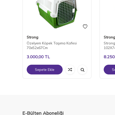
Strong
Stron
ek
Özelyem Köpek Taşıma Kafesi
Stron
70x52x67Cm
102X7
3.000,00
TL
8.250
Sepete Ekle
S
E-Bülten Aboneliği