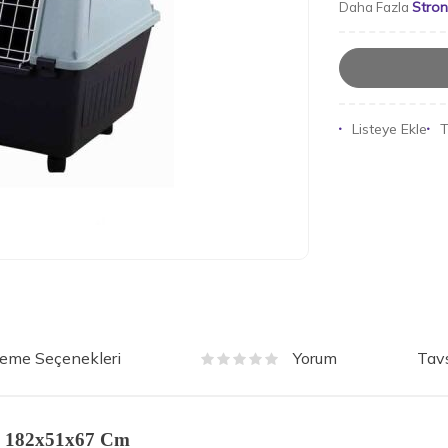
Stro
Daha Fazla
Listeye Ekle
T
eme Seçenekleri
Tavs
Yorum
ı 182x51x67 Cm