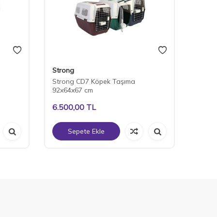
Strong
Stron
Strong CD7 Köpek Taşıma
Stron
92x64x67 cm
71x53
6.500,00
TL
4.00
Sepete Ekle
S