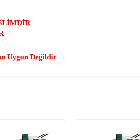
SLİMDİR
R
an Uygun Değildir