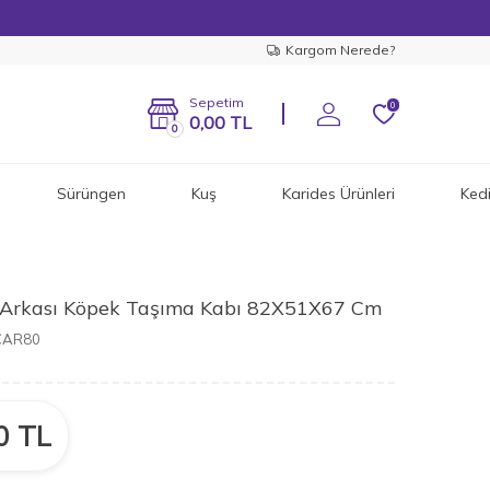
Kargom Nerede?
Sepetim
0
0,00
TL
0
Sürüngen
Kuş
Karides Ürünleri
Ked
 Arkası Köpek Taşıma Kabı 82X51X67 Cm
CAR80
0
TL