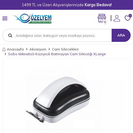
1499 TL ve Üzeri Alışverişlerinizde
Kargo Bedava!
0
0
ARA
Anasayfa
Akvaryum
Cam Silecekleri
Sobo Mıknatıslı Kazıyıcılı Batmayan Cam Sileceği XLarge