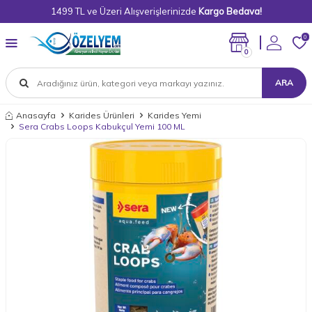
1499 TL ve Üzeri Alışverişlerinizde
Kargo Bedava!
0
0
ARA
Anasayfa
Karides Ürünleri
Karides Yemi
Sera Crabs Loops Kabukçul Yemi 100 ML