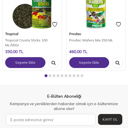
Tropical
Prodac
Tropical Crusta Sticks 100
Prodac Wafers Mix 250 ML
ML/55Gr
330,00
TL
460,00
TL
Sepete Ekle
Sepete Ekle
E-Bülten Aboneliği
Kampanya ve yeniliklerden haberdar olmak için e-bültenimize
abone olun!
KAYIT OL