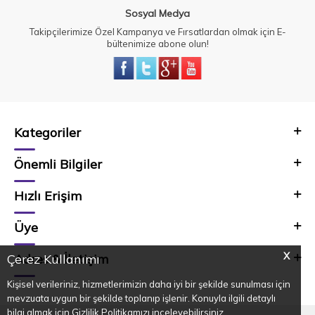
Sosyal Medya
Takipçilerimize Özel Kampanya ve Fırsatlardan olmak için E-
bültenimize abone olun!
Kategoriler
Önemli Bilgiler
Hızlı Erişim
Üye
X
Adres & İletişim
Çerez Kullanımı
Kişisel verileriniz, hizmetlerimizin daha iyi bir şekilde sunulması için
mevzuata uygun bir şekilde toplanıp işlenir. Konuyla ilgili detaylı
bilgi almak için Gizlilik Politikamızı inceleyebilirsiniz.