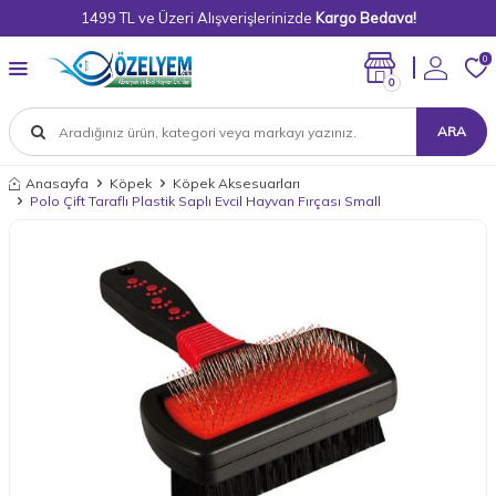
1499 TL ve Üzeri Alışverişlerinizde
Kargo Bedava!
0
0
ARA
Anasayfa
Köpek
Köpek Aksesuarları
Polo Çift Taraflı Plastik Saplı Evcil Hayvan Fırçası Small