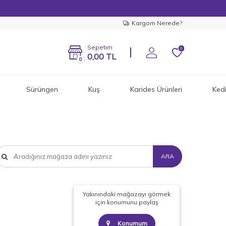
Kargom Nerede?
Sepetim
0
0,00
TL
0
Sürüngen
Kuş
Karides Ürünleri
Ked
ARA
Yakınındaki mağazayı görmek
için konumunu paylaş
Konumum