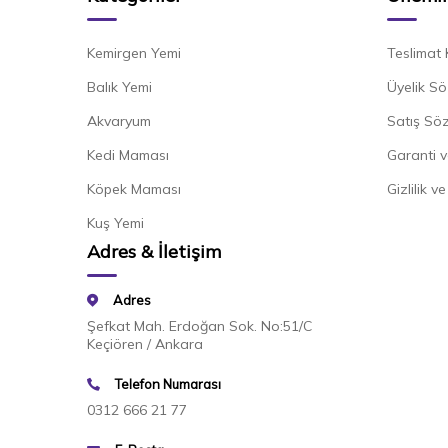
Kemirgen Yemi
Teslimat 
Balık Yemi
Üyelik Sö
Akvaryum
Satış Sö
Kedi Maması
Garanti v
Köpek Maması
Gizlilik v
Kuş Yemi
Adres & İletişim
Adres
Şefkat Mah. Erdoğan Sok. No:51/C
Keçiören / Ankara
Telefon Numarası
0312 666 21 77