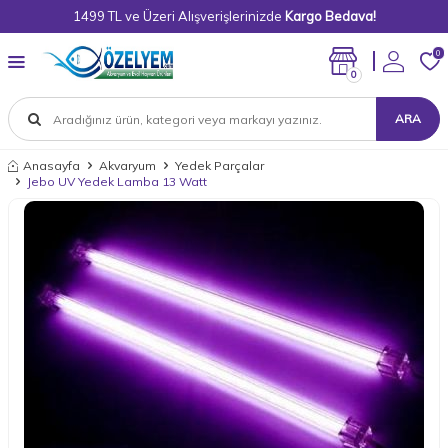
1499 TL ve Üzeri Alışverişlerinizde
Kargo Bedava!
0
0
ARA
Anasayfa
Akvaryum
Yedek Parçalar
Jebo UV Yedek Lamba 13 Watt