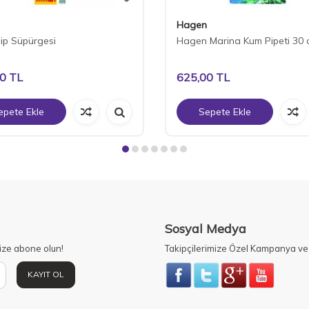
Hagen
ip Süpürgesi
Hagen Marina Kum Pipeti 30 
00
TL
625,00
TL
epete Ekle
Sepete Ekle
Sosyal Medya
ize abone olun!
Takipçilerimize Özel Kampanya ve 
KAYIT OL