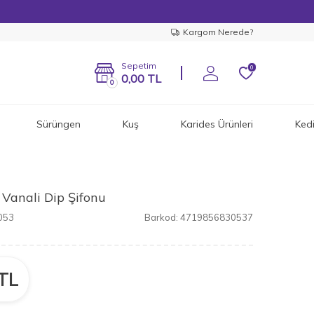
Kargom Nerede?
Sepetim
0
0,00
TL
0
Sürüngen
Kuş
Karides Ürünleri
Ked
 Vanali Dip Şifonu
053
Barkod:
4719856830537
TL