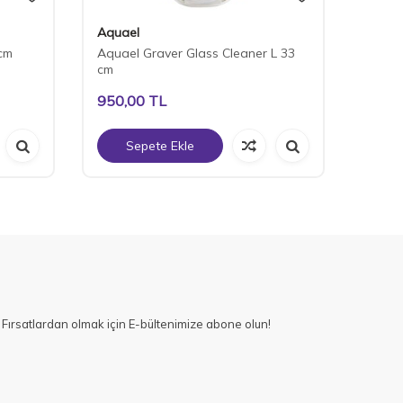
Aquael
Chico
cm
Aquael Graver Glass Cleaner L 33
Nubios
cm
45-75
950,00
TL
675,
Sepete Ekle
S
Fırsatlardan olmak için E-bültenimize abone olun!