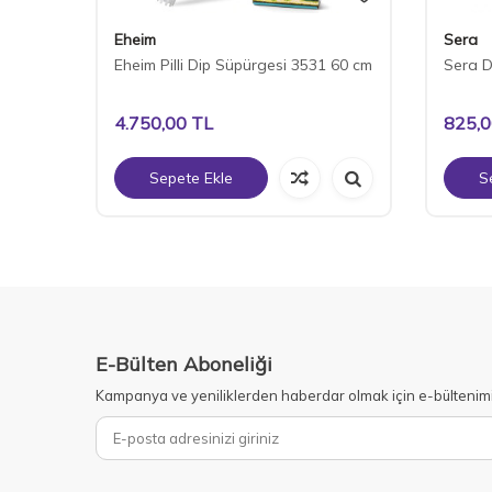
Eheim
Sera
sı
Eheim Pilli Dip Süpürgesi 3531 60 cm
Sera D
4.750,00
TL
825,
Sepete Ekle
S
E-Bülten Aboneliği
Kampanya ve yeniliklerden haberdar olmak için e-bültenim