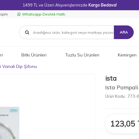
1499 TL ve Üzeri Alışverişlerinizde
Kargo Bedava!
tişim
Whatsapp Destek Hattı
ARA
ri
Bitki Ürünleri
Tuzlu Su Ürünleri
Kemirgen
i Vanali Dip Şifonu
ista
Ista Pompali
Ürün Kodu:
773-I
123,05