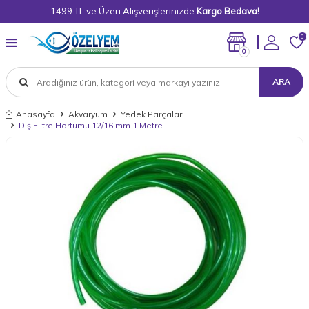
1499 TL ve Üzeri Alışverişlerinizde
Kargo Bedava!
0
0
ARA
Anasayfa
Akvaryum
Yedek Parçalar
Dış Filtre Hortumu 12/16 mm 1 Metre